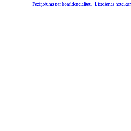
Paziņojums par konfidencialitāti
|
Lietošanas noteiku