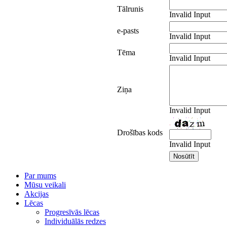
Tālrunis
Invalid Input
e-pasts
Invalid Input
Tēma
Invalid Input
Ziņa
Invalid Input
Drošības kods
Invalid Input
Par mums
Mūsu veikali
Akcijas
Lēcas
Progresīvās lēcas
Individuālās redzes