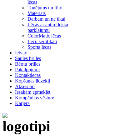
lēcas
Tonējums un filtri
Materiāls
Darbam un ne tikai
Lēcas ar antirefleksu
pārklājumu
ColorMatic lēcas
Lēcu sertifikāti
Sporta lēcas
Ietvari
Saules brilles
Bērnu brilles
Pakalpojumi
Kontaktlēcas
Kopšanas līdzekļi
Aksesuāri
Iesakām apmeklēt
Kompānijas vēsture
Karjera