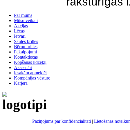
raksturīgas 
Par mums
Mūsu veikali
Akcijas
Lēcas
Ietvari
Saules brilles
Bērnu brilles
Pakalpojumi
Kontaktlēcas
Kopšanas līdzekļi
Aksesuāri
Iesakām apmeklēt
Kompānijas vēsture
Karjera
Paziņojums par konfidencialitāti
|
Lietošanas noteiku