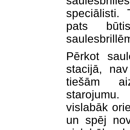
saulesbri
speciālisti.
pats būti
saulesbrillēm
Pērkot saul
stacijā, na
tiešām aiz
starojumu.
vislabāk ori
un spēj nov