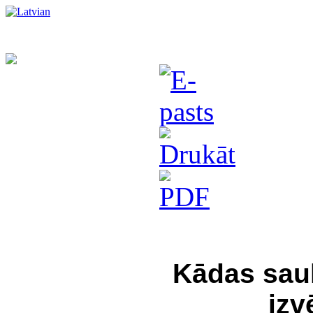
Kādas saul
izv