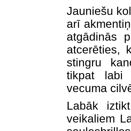
Jauniešu kol
arī akmentiņi
atgādinās p
atcerēties,
stingru kan
tikpat labi
vecuma cilv
Labāk iztik
veikaliem La