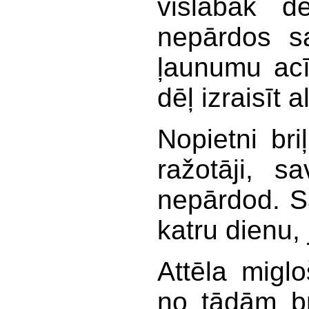
vislabāk de
nepārdos sa
ļaunumu acī
dēļ izraisīt a
Nopietni briļ
ražotāji, s
nepārdod. Sa
katru dienu, 
Attēla migl
no tādām bri