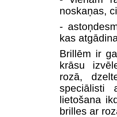
noskaņas, c
- astoņdesm
kas atgādina
Brillēm ir ga
krāsu izvēl
rozā, dzelt
speciālisti
lietošana i
brilles ar r