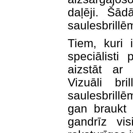
daļēji. Šād
saulesbrillē
Tiem, kuri 
speciālisti 
aizstāt ar
Vizuāli bri
saulesbrillē
gan braukt 
gandrīz vi