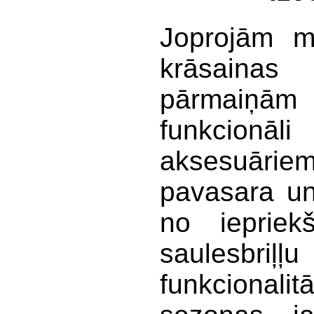
J
oprojām m
krāsaina
pārmaiņām
funkcion
aksesuāriem
pavasara un
no iepriek
saulesbriļ
funkcionalit