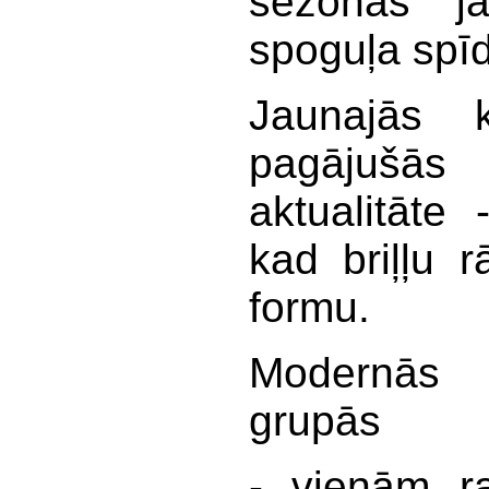
sezonas ja
spoguļa spī
Jaunajās k
pagājušās s
aktualitāte
kad briļļu 
formu.
Modernās b
grupās
- vienām ra